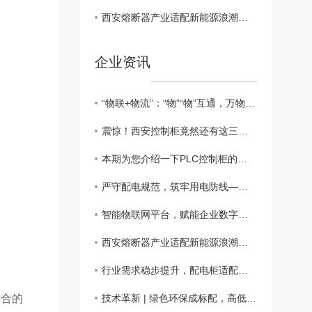
西安熔断器产业适配新能源浪潮，定制化电路保护赋能多元场景
企业资讯
“物联+物流”：“物”“物”互通，万物智联
震惊！西安控制柜竟然还有这三种扩展功能！
本期为您介绍一下PLC控制柜的接线工艺步骤
严守配电规范，筑牢用电防线——配电箱 管理与运维知识科普
智能物联网平台，赋能企业数字化转型升级
西安熔断器产业适配新能源浪潮，定制化电路保护赋能多元场景
行业需求稳步提升，配电柜适配多元电力场景
合的
技术革新 | 绿色环保成标配，高低压配电行业迈入高质量发展新阶段