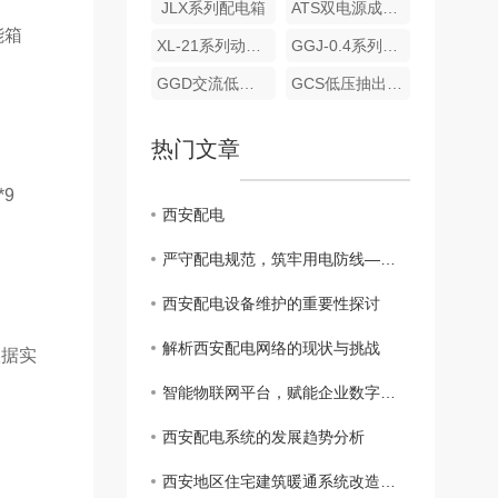
JLX系列配电箱
ATS双电源成套装置
能箱
XL-21系列动力柜
GGJ-0.4系列低压电容补偿柜
GGD交流低压配电柜
GCS低压抽出式开关柜
热门文章
*9
西安配电
严守配电规范，筑牢用电防线——配电箱 管理与运维知识科普
西安配电设备维护的重要性探讨
解析西安配电网络的现状与挑战
据实
智能物联网平台，赋能企业数字化转型升级
西安配电系统的发展趋势分析
西安地区住宅建筑暖通系统改造探讨