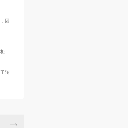
箱，因
柜柜
忘了转