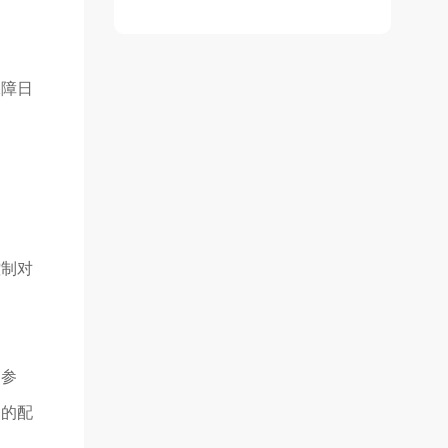
障日
制对
的参
口的配